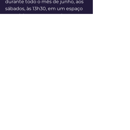
durante todo o mês de junho, aos 
sábados, às 13h30, em um espaço 
especialmente preparado: A 
Musical - Três de Maio/RS.
Vagas Limitadas, inscreva-se em:
https://forms.gle/6oPDnzXpLesuaF
SQ7
Comentários