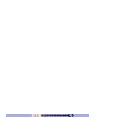
Aqui ficará a descrição do
projeto. Dê uma visão geral ou
se aprofunde ao apresentá-lo.
Conte sobre o que se trata, o
que o inspirou, como você o
criou ou alguma outra
informação que você gostaria
que os visitantes soubessem.
Para adicionar descrições de
projeto, vá para Gerenciar
projetos.